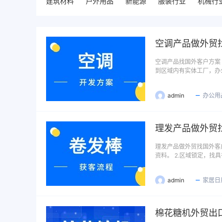
建筑材料
户外用品
新能源
服装行业
机械行
空调产品做外贸
空调产品找国外客户方案 
到区域内有实体工厂，办
admin
办公用
理发产品做外贸
理发产品做外贸找国外客户
资料。 2.区域锁定，找
admin
家居日
棉花糖机外贸出