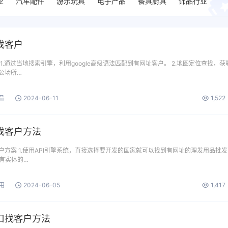
业
汽车配件
游乐玩具
电子产品
餐具厨具
饰品行业
找客户
1.通过当地搜索引擎，利用google高级语法匹配到有网址客户。 2.地图定位查找，获
公场所…
品
2024-06-11
1,522
找客户方法
方案 1.使用API引擎系统，直接选择要开发的国家就可以找到有网址的理发用品批发
具有实体的…
用
2024-06-05
1,417
口找客户方法