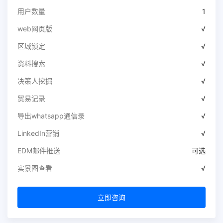
用户数量
1
web网页版
√
区域锁定
√
资料搜索
√
决策人挖掘
√
贸易记录
√
导出whatsapp通信录
√
LinkedIn营销
√
EDM邮件推送
可选
实景图查看
√
立即咨询