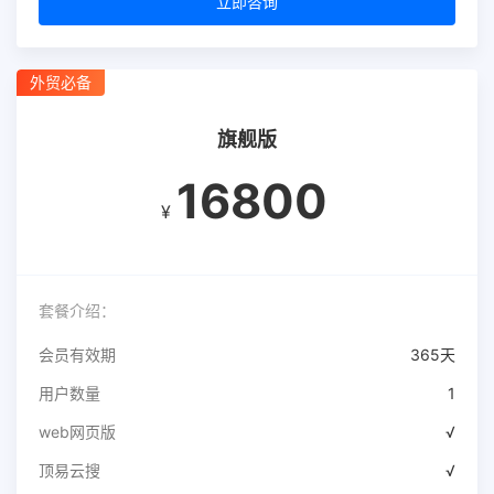
立即咨询
外贸必备
旗舰版
16800
¥
套餐介绍：
会员有效期
365天
用户数量
1
web网页版
√
顶易云搜
√