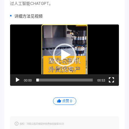
过人工智能CHATGPT。
详细方法见视频
视
频
播
放
器
00:00
00:53
点赞
0
版权：顶易云图灵搜提供免费体验搜索30次