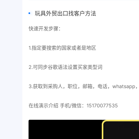
玩具外贸出口找客户方法
快速开发步骤：
1.指定要搜索的国家或者是地区
2.可同步谷歌语法设置买家类型词
3.获取到采购人，职位，邮箱，电话，whatsap
在线演示介绍 手机/微信：15170077535
视
频
播