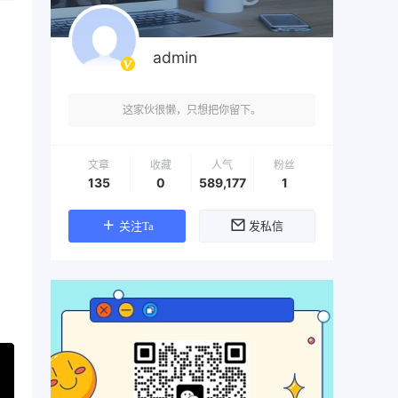
admin
这家伙很懒，只想把你留下。
文章
收藏
人气
粉丝
135
0
589,177
1
关注Ta
发私信