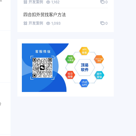
媒
开发案例
1,162
0
四合扣外贸找客户方法
开发案例
1,093
0
，
身