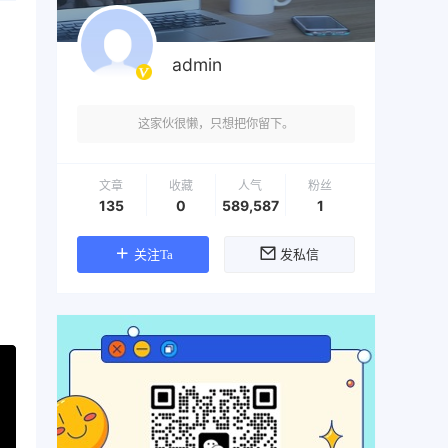
admin
这家伙很懒，只想把你留下。
文章
收藏
人气
粉丝
135
0
589,587
1
关注Ta
发私信