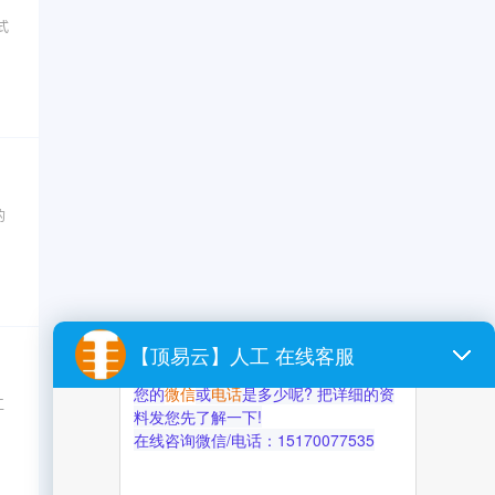
式
的
工