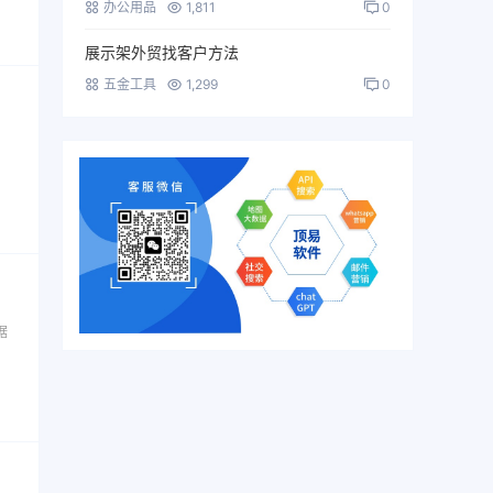
办公用品
1,811
0
展示架外贸找客户方法
五金工具
1,299
0
据