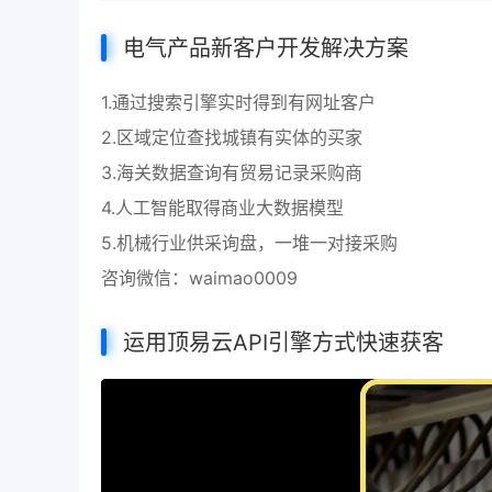
电气产品新客户开发解决方案
1.通过搜索引擎实时得到有网址客户
2.区域定位查找城镇有实体的买家
3.海关数据查询有贸易记录采购商
4.人工智能取得商业大数据模型
5.机械行业供采询盘，一堆一对接采购
咨询微信：waimao0009
运用顶易云API引擎方式快速获客
视
频
播
放
器