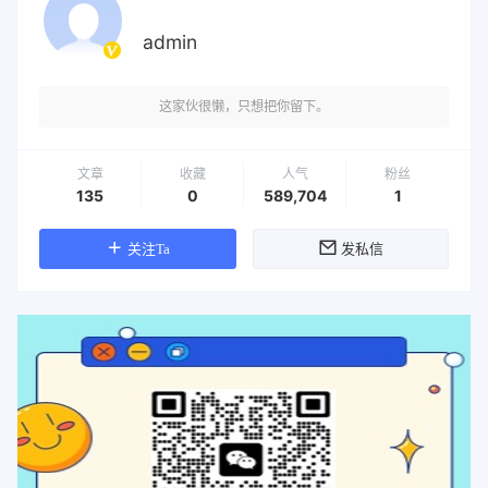
admin
这家伙很懒，只想把你留下。
文章
收藏
人气
粉丝
135
0
589,704
1
关注Ta
发私信