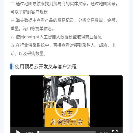
二.通过地图导航来找到贸易商的实体买家，通过地图实景，
可以了解到客户规模
三.海关数据中查看产品的贸易记录，分析交易数量，金额，
重量，港口等提单信息。
四.使用chatgpt人工智能大数据模型取得商业信息
五.在行业供采系统中，直接查看对接到采购人，邮箱，电
话。以及采购数量。
使用顶易云开发叉车客户流程
视
频
播
放
器
00:00
01:27