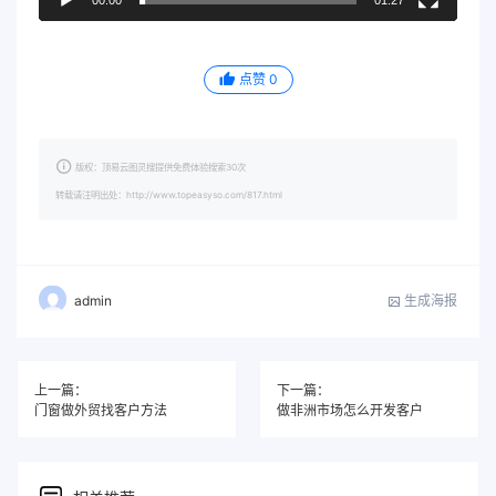
点赞
0
版权：顶易云图灵搜提供免费体验搜索30次
转载请注明出处：http://www.topeasyso.com/817.html
生成海报
admin
上一篇：
下一篇：
门窗做外贸找客户方法
做非洲市场怎么开发客户