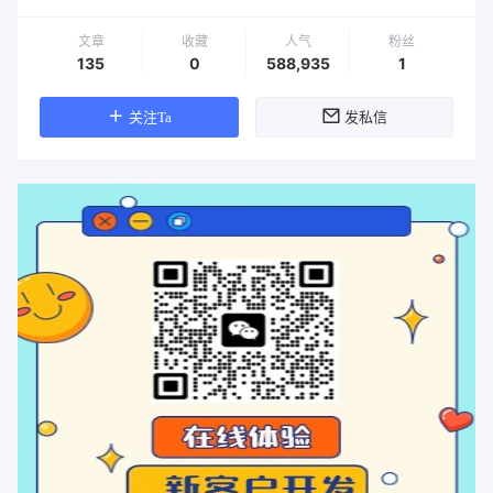
文章
收藏
人气
粉丝
135
0
588,935
1
关注Ta
发私信