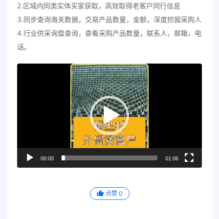
2.区域内同类实体买家获取，高效取得老客户同行信息
3.同步查询海关数据，交易产品数量，金额，深度挖掘采购人
4.行业供采询盘查询，查看采购产品数量，联系人，邮箱，电
话。
视
频
播
放
器
00:00
01:06
点赞
0